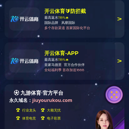
恒大绿洲A10地块地下室停车库
建筑面积：㎡
占地面积：㎡
项目地点：
16 条
上一页
1
2
3
4
TOP