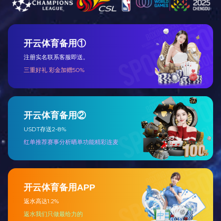
息县高级中学乘风破浪质量管理小组荣获2019年河南省工程建设质量管理小组活动一等成果
息县高级中学BIM应用质量管理小组荣获2019年河南省工程建设质量管理小组活动一等成果