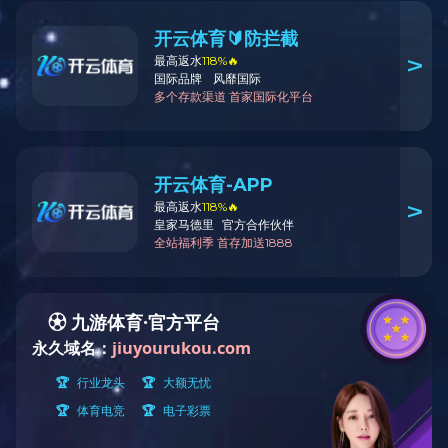
全国工程建设质量管理小组活动成果交流会
九游网·官方端网站登录入口赵传红QC小组荣获2017年度全国工程建设质量管理小组活动优秀成果
新蒲建设集团有限公司睿控QC小组荣获2017年河南省工程建设QC小组活动成果二等奖
新蒲建设集团有限公司筑优QC小组荣获2017年河南省工程建设QC小组活动成果二等奖