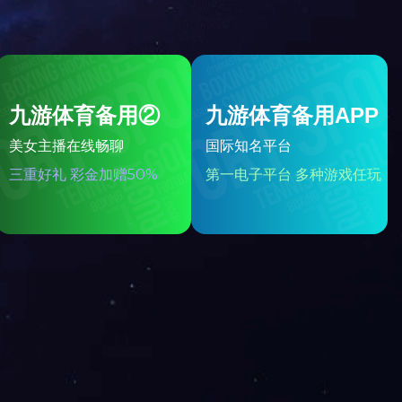
郑州市郑东新区东风南路与东站南街升龙广场