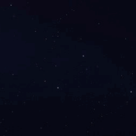
0371-53621708
扫描关注公众号
州市建筑业协会
国家建筑标准设计网
中国建造师查询
技术维护：
郑州羿海
国）官方网站
|
jiuyou(中国)官方网站
|
MILAN.COM
|
安博手机版