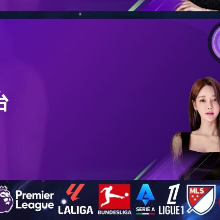
招标公告
我要加入
“筑集采”平台
全称：
查询