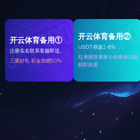
关于科建
公司要闻
精品工程
九游(中国)