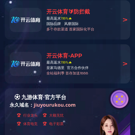
2024企业信用等级证书
第七届豫见未来·爱心助学突出贡献单位
2023年度郑州市建筑施工总承包AAA级信用企业
2023郑州经开区慈善事业捐赠证书