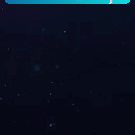
九游网·官方端网站登录入口被授予“豫见未来 · 爱心助学教育扶贫先进单位”
TOP
版权所有：九游网·官方端网站登录入口
豫ICP备16025101
号-1
营业执照信息公示
技术维护：
郑州羿海
华体会电子（中国）有限公司官网
|
中欧手机版登录入口
|
ky体
育官方网站
|
milan米兰官网_米兰(中国)
|
MILAN米兰体育·（中