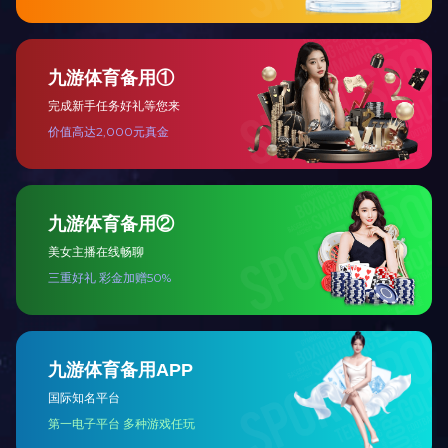
企业信用等级证书2022
河南省建筑业诚信典型企业
捐赠证书
疫情防控突出贡献荣誉证书