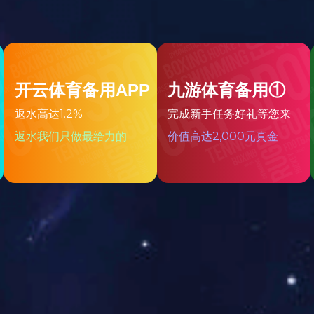
项目作为苏屯村的回迁安置房项目，意义重大。其建
现阶段，工人们正有条不紊地对小区内
3
万多平米的