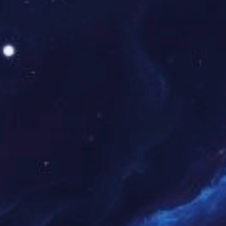
情况，引起了媒体的广泛关注。中央广播电视总台、
报道。正如施工工人牛向斌所说：
“
只要一家人在一起
市建设添砖加瓦的坚定决心，在平凡的岗位上书写着