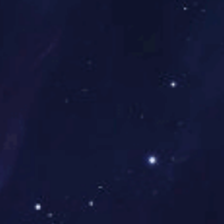
过年，春节期间，项目部专门邀请专业膳食团队，负
，也进行了统一安排，宿舍内配备空调等取暖设施，
一行亲临施工现场，看望慰问坚守在施工一线的同志
吃好喝好。对于大家舍小家顾大家、在城市建设一线
福。