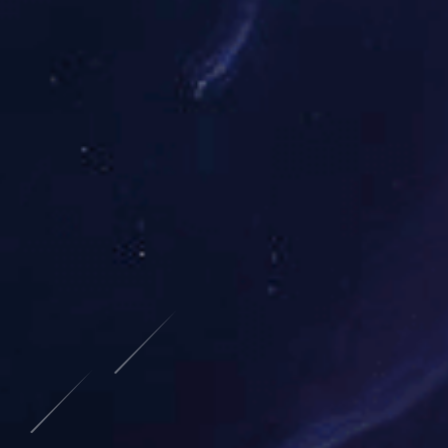
为了让留守人员能够安心
供免费的餐饮服务。在住宿方面
1
月
24
日，郑州市市长何雄
要把安全放在首位，同时要保证
的感谢，并送上了新年的美好祝