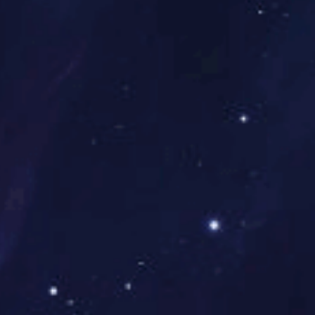
场气氛庄重热烈，公司全体员工满怀激动与崇敬的心情等待仪式