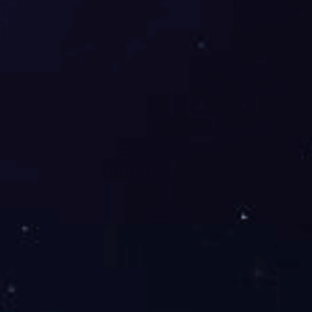
澎湃，强烈的民族自信心和爱国情怀在