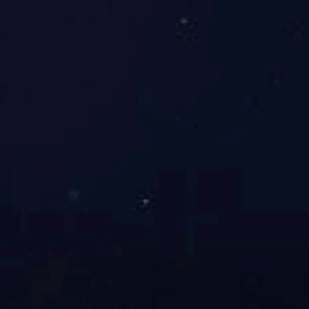
在激励全体员工将激发的爱国情怀与民族自豪感转化为立足岗位
军队的忠诚担当、严谨作风与拼搏精神，将这些宝贵品质融入公