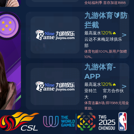
阅兵仪式
法西斯战争胜利
80
周年阅兵仪式的现场