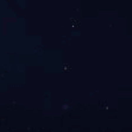
、拼搏奋进的实际行动。
司九游(中国)建设，以更饱满的热情、