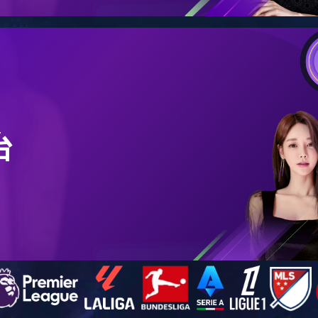
市政公用工程
钢结构工程
装饰装
外墙真石漆
发布时间：2022-03-08 10:53:47
／
浏览：
4468