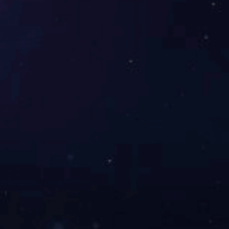
TOP
创新创优
九游网·官方端网站登录入口
集采招标
质量类
人才战略
招标公告
安全文明施工类
社会招聘
我要加入
科技创新成果类
校园招聘
“筑集采”平台
BIM技术类
培训发展
其他
产业化工人