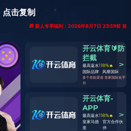
端网站登录入口
集采招标
九游(中国)
内部平台