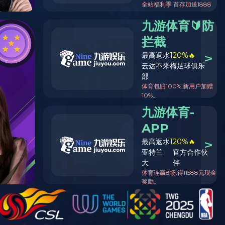
修工程
安装工程