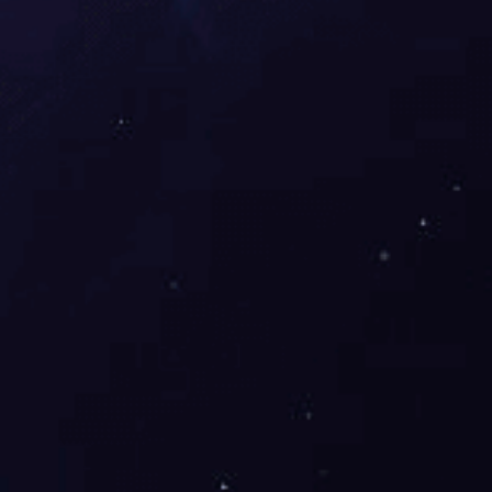
返回列表
下一篇