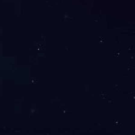
郑州市郑东新区东风南路与东站南街升龙广场
0371-53621708
扫描关注公众号