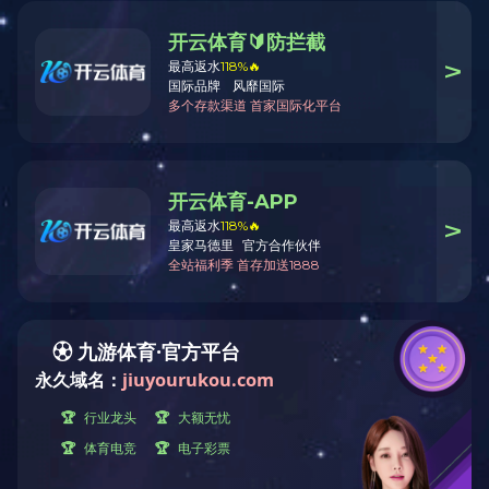
上一篇
下一篇
TOP
版权所有：九游网·官方端网站登录入口
豫ICP备16025101
号-1
营业执照信息公示
技术维护：
郑州羿海