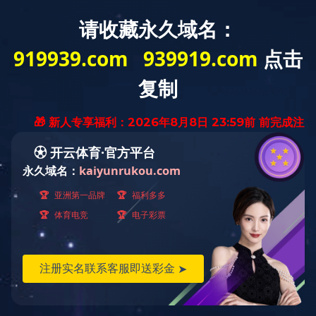
创新创优
BIMFIM最强“智”造大师-全国施工设计大赛 淮
河校区二期
发布时间：2025-03-18 14:18:55
／
浏览：
946