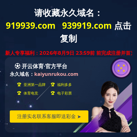
关于科建
郑州市2020年度AAA信用证书
发布时间：2022-03-31 15:28:31
／
浏览：
2299